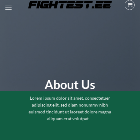
Skip
to
content
About Us
Lorem ipsum dolor sit amet, consectetuer
adipiscing elit, sed diam nonummy nibh
euismod tincidunt ut laoreet dolore magna
aliquam erat volutpat….