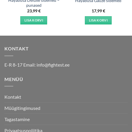
Hayabusa Deluxe sidemed –
Hayabusa Gauze sidemed
punased
23,99
€
17,99
€
LISA KORVI
LISA KORVI
KONTAKT
E-R 8-17 Email:
info@fightest.ee
MENÜÜ
Kontakt
Müügitingimused
Tagastamine
Privaatsuspoliitika