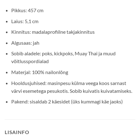
Pikkus: 457 cm
Laius: 5,1 cm
Kinnitus: madalaprofiilne takjakinnitus
Algusaas: jah
Sobib aladele: poks, kickpoks, Muay Thai ja muud
võitlusspordialad
Materjal: 100% nailonlõng
Hooldusjuhised: masinpesu külma veega koos sarnast
värvi esemetega pesukotis. Sobib kuivatis kuivatamiseks.
Pakend: sisaldab 2 käesidet (üks kummagi käe jaoks)
LISAINFO