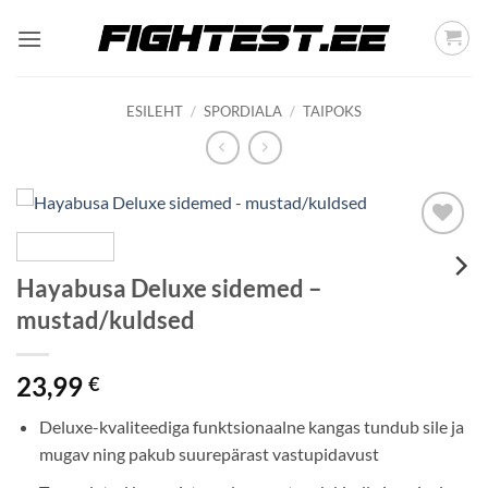
Skip
to
content
ESILEHT
/
SPORDIALA
/
TAIPOKS
Add to
wishlist
Hayabusa Deluxe sidemed –
mustad/kuldsed
23,99
€
Deluxe-kvaliteediga funktsionaalne kangas tundub sile ja
mugav ning pakub suurepärast vastupidavust