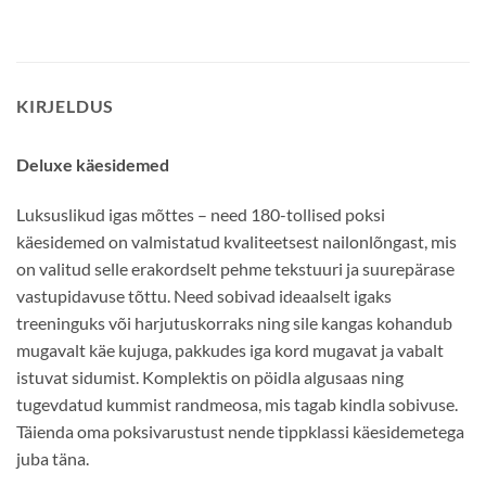
KIRJELDUS
Deluxe käesidemed
Luksuslikud igas mõttes – need 180-tollised poksi
käesidemed on valmistatud kvaliteetsest nailonlõngast, mis
on valitud selle erakordselt pehme tekstuuri ja suurepärase
vastupidavuse tõttu. Need sobivad ideaalselt igaks
treeninguks või harjutuskorraks ning sile kangas kohandub
mugavalt käe kujuga, pakkudes iga kord mugavat ja vabalt
istuvat sidumist. Komplektis on pöidla algusaas ning
tugevdatud kummist randmeosa, mis tagab kindla sobivuse.
Täienda oma poksivarustust nende tippklassi käesidemetega
juba täna.