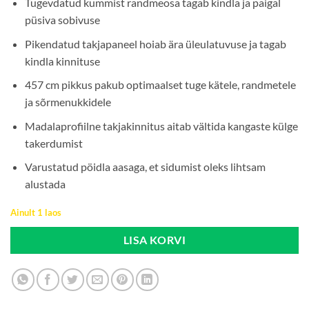
Tugevdatud kummist randmeosa tagab kindla ja paigal
püsiva sobivuse
Pikendatud takjapaneel hoiab ära üleulatuvuse ja tagab
kindla kinnituse
457 cm pikkus pakub optimaalset tuge kätele, randmetele
ja sõrmenukkidele
Madalaprofiilne takjakinnitus aitab vältida kangaste külge
takerdumist
Varustatud pöidla aasaga, et sidumist oleks lihtsam
alustada
Ainult 1 laos
LISA KORVI