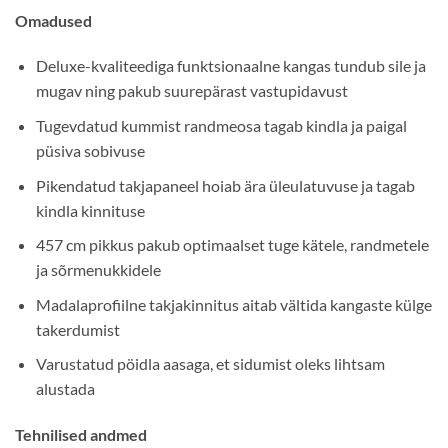
Omadused
Deluxe-kvaliteediga funktsionaalne kangas tundub sile ja
mugav ning pakub suurepärast vastupidavust
Tugevdatud kummist randmeosa tagab kindla ja paigal
püsiva sobivuse
Pikendatud takjapaneel hoiab ära üleulatuvuse ja tagab
kindla kinnituse
457 cm pikkus pakub optimaalset tuge kätele, randmetele
ja sõrmenukkidele
Madalaprofiilne takjakinnitus aitab vältida kangaste külge
takerdumist
Varustatud pöidla aasaga, et sidumist oleks lihtsam
alustada
Tehnilised andmed