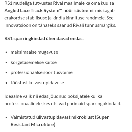
RS1 mudeliga tutvustas Rival maailmale ka oma kuulsa
Angled Lace Track System™ nöörisüsteemi
, mis tagab
erakordse stabiilsuse ja kindla kinnituse randmele. See
innovatsioon on tänaseks saanud Rivali tunnusmärgiks.
RS1 sparringkindad ühendavad endas:
maksimaalse mugavuse
kõrgetasemelise kaitse
professionaalse sooritusvõime
tööstusliku vastupidavuse
Ideaalne valik nii edasijõudnud poksijatele kui ka
professionaalidele, kes otsivad parimaid sparringukindaid.
Valmistatud
ülivastupidavast mikrokiust (Super
Resistant Microfibre)