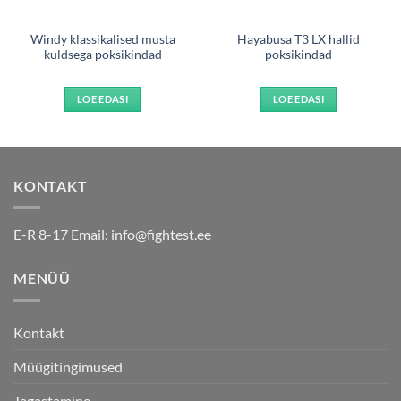
Windy klassikalised musta
Hayabusa T3 LX hallid
kuldsega poksikindad
poksikindad
LOE EDASI
LOE EDASI
KONTAKT
E-R 8-17 Email:
info@fightest.ee
MENÜÜ
Kontakt
Müügitingimused
Tagastamine