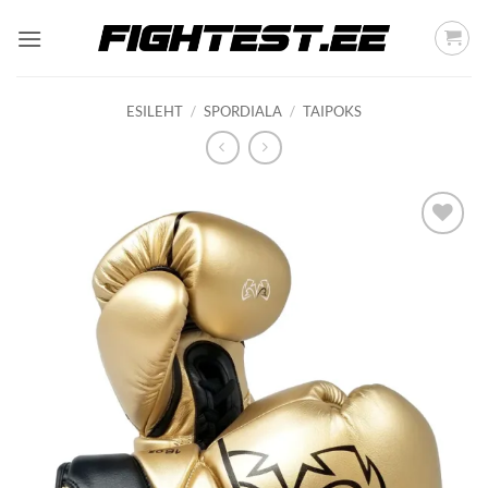
Skip
to
content
ESILEHT
/
SPORDIALA
/
TAIPOKS
Add to
wishlist