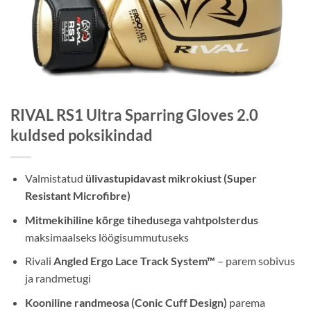
RIVAL RS1 Ultra Sparring Gloves 2.0
kuldsed poksikindad
Valmistatud
ülivastupidavast mikrokiust (Super
Resistant Microfibre)
Mitmekihiline kõrge tihedusega vahtpolsterdus
maksimaalseks löögisummutuseks
Rivali
Angled Ergo Lace Track System™
– parem sobivus
ja randmetugi
Kooniline randmeosa (Conic Cuff Design)
parema