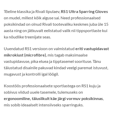
Tõeline klassika ja Rivali lipulaev,
RS1 Ultra Sparring Gloves
on mudel, millest kõik alguse sai. Need professionaalsed
poksikindad on olnud Rivali tootevaliku keskmes juba üle 15
aasta ning on jätkuvalt eelistatud valik nii tippsportlaste kui
ka nõudlike treenijate seas.
Uuendatud RS1 versioon on valmistatud
eriti vastupidavast
mikrokiust (microfibre)
, mis tagab maksimaalse
vastupidavuse, pika eluea ja tipptasemel soorituse. Tänu
täiustatud disainile pakuvad kindad veelgi paremat istuvust,
mugavust ja kontrolli igal löögil.
Koostöös professionaalsete sportlastega on RS1 kuju ja
sobivus viidud uuele tasemele, tulemuseks on
ergonoomiline, täiuslikult käe järgi vormuv poksikinnas
,
mis sobib ideaalselt intensiivseks sparringuks.