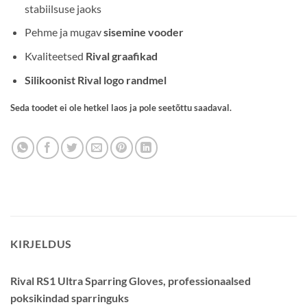
stabiilsuse jaoks
Pehme ja mugav
sisemine vooder
Kvaliteetsed
Rival graafikad
Silikoonist Rival logo randmel
Seda toodet ei ole hetkel laos ja pole seetõttu saadaval.
KIRJELDUS
Rival RS1 Ultra Sparring Gloves, professionaalsed
poksikindad sparringuks