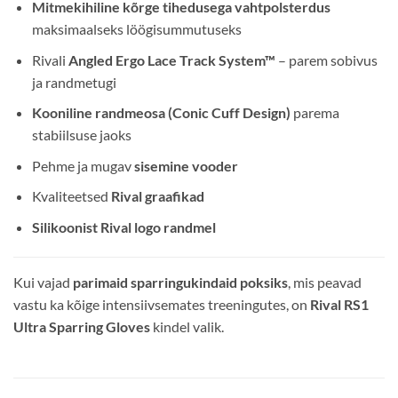
Mitmekihiline kõrge tihedusega vahtpolsterdus
maksimaalseks löögisummutuseks
Rivali
Angled Ergo Lace Track System™
– parem sobivus
ja randmetugi
Kooniline randmeosa (Conic Cuff Design)
parema
stabiilsuse jaoks
Pehme ja mugav
sisemine vooder
Kvaliteetsed
Rival graafikad
Silikoonist Rival logo randmel
Kui vajad
parimaid sparringukindaid poksiks
, mis peavad
vastu ka kõige intensiivsemates treeningutes, on
Rival RS1
Ultra Sparring Gloves
kindel valik.