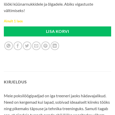
lööki küünarnukkidele ja õlgadele. Abiks vigastuste
vältimiseks!
Ainult 1 laos
LISA KORVI
KIRJELDUS
Meie poksilöögipadjad on iga treeneri jaoks hädavajalikud.
Need on kergemad kui lapad, sobivad ideaalselt kiireks tööks
ning pikemaks täpsuse ja tehnika treeninguks. Samuti tagab
see, et ründaja tunneb nende abil lööke sooritades vähem