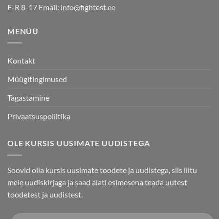
options
E-R 8-17 Email:
info@fightest.ee
may
be
MENÜÜ
chosen
on
the
Kontakt
product
page
Müügitingimused
Tagastamine
Privaatsuspoliitika
OLE KURSIS UUSIMATE UUDISTEGA
Soovid olla kursis uusimate toodete ja uudistega, siis liitu
meie uudiskirjaga ja saad alati esimesena teada uutest
toodetest ja uudistest.