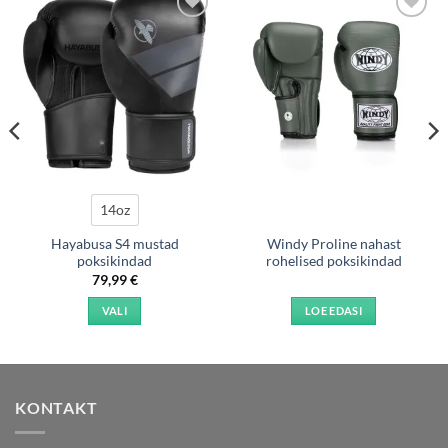
Add to
Add to
wishlist
wishlist
14oz
Hayabusa S4 mustad
Windy Proline nahast
poksikindad
rohelised poksikindad
79,99
€
VALI
LOE EDASI
This
product
has
multiple
KONTAKT
variants.
The